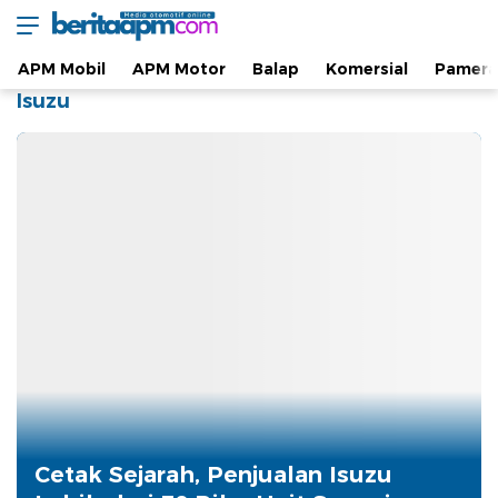
Berita Otomotif dan Informasi APM Otomotif
beritaapm.com
Terkini
APM Mobil
APM Motor
Balap
Komersial
Pamera
Isuzu
Cetak Sejarah, Penjualan Isuzu