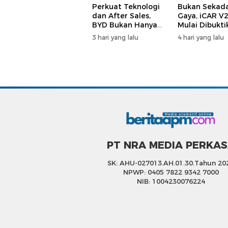
Perkuat Teknologi
Bukan Sekad
dan After Sales,
Gaya, iCAR V
BYD Bukan Hanya
Mulai Dibukti
Jual Mobil
Layak Jadi Mo
3 hari yang lalu
4 hari yang lalu
Harian
PT NRA MEDIA PERKA
SK: AHU-027013.AH.01.30.Tahun 20
NPWP: 0405 7822 9342 7000
NIB: 1004230076224