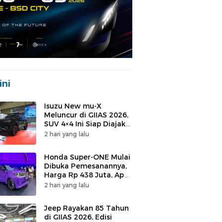
ini
Isuzu New mu-X
Meluncur di GIIAS 2026,
SUV 4×4 Ini Siap Diajak
Harian hingga Off-road
2 hari yang lalu
Honda Super-ONE Mulai
Dibuka Pemesanannya,
Harga Rp 438 Juta, Apa
yang Didapat?
2 hari yang lalu
Jeep Rayakan 85 Tahun
di GIIAS 2026, Edisi