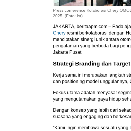
Press conference Kolaborasi Chery OMOD
2025. (Foto: Ist)
JAKARTA, beritaapm.com – Pada ajang
Chery
resmi berkolaborasi dengan Hol
menciptakan sinergi unik antara otom
pengalaman yang berbeda bagi pengu
Jakarta Pusat.
Strategi Branding dan Targe
Kerja sama ini merupakan langkah s
dan positioning model unggulannya
Fokus utama adalah menyasar segmen 
yang mengutamakan gaya hidup sehat,
Dengan konsep yang lebih dari sekad
suasana yang engaging dan berkesan
“Kami ingin membawa sesuatu yang b