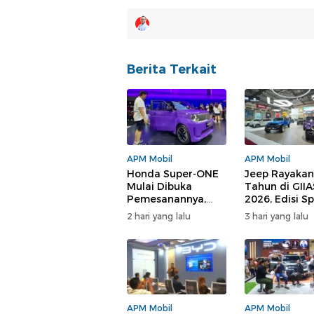
Berita Terkait
APM Mobil
APM Mobil
Honda Super-ONE
Jeep Rayakan
Mulai Dibuka
Tahun di GIIA
Pemesanannya,
2026, Edisi Sp
Harga Rp 438 Juta,
Hingga Disko
2 hari yang lalu
3 hari yang lalu
Apa yang Didapat?
Puluhan Juta
APM Mobil
APM Mobil