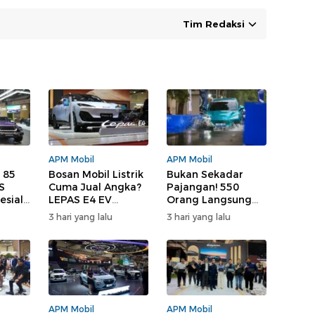
Tim Redaksi
APM Mobil
APM Mobil
 85
Bosan Mobil Listrik
Bukan Sekadar
S
Cuma Jual Angka?
Pajangan! 550
esial
LEPAS E4 EV
Orang Langsung
n
Tawarkan Hal
Test Drive LEPAS di
3 hari yang lalu
3 hari yang lalu
Berbeda
GIIAS 2026, Ini yang
Bikin Penasaran
APM Mobil
APM Mobil