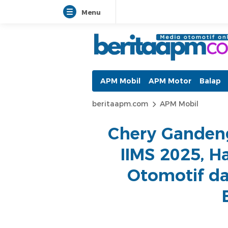
Menu
beritaapm.com
Berita Otomotif dan Informasi A
APM Mobil
APM Motor
Balap
beritaapm.com
APM Mobil
Chery Ganden
IIMS 2025, 
Otomotif d