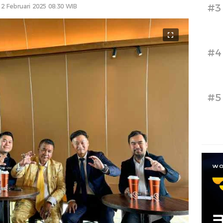
#3
12 Februari 2025 08:30 WIB
#4
#5