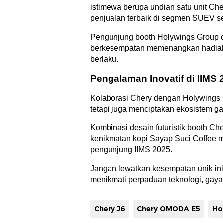
istimewa berupa undian satu unit C
penjualan terbaik di segmen SUEV s
Pengunjung booth Holywings Group d
berkesempatan memenangkan hadiah s
berlaku.
Pengalaman Inovatif di IIMS 
Kolaborasi Chery dengan Holywings 
tetapi juga menciptakan ekosistem ga
Kombinasi desain futuristik booth Ch
kenikmatan kopi Sayap Suci Coffee m
pengunjung IIMS 2025.
Jangan lewatkan kesempatan unik ini
menikmati perpaduan teknologi, gaya 
Chery J6
Chery OMODA E5
Ho