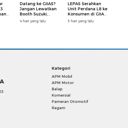
ar
Datang ke GIIAS?
LEPAS Serahkan
23
Jangan Lewatkan
Unit Perdana L8 ke
kan
Booth Suzuki,
Konsumen di GIIAS
bil
Banyak Aktivitas
2026
4 hari yang lalu
5 hari yang lalu
dan Hiburan
Kategori
APM Mobil
SA
APM Motor
Balap
23
Komersial
Pameran Otomotif
Ragam