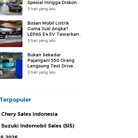
Spesial Hingga Diskon
Puluhan Juta
3 hari yang lalu
Bosan Mobil Listrik
Cuma Jual Angka?
LEPAS E4 EV Tawarkan
Hal Berbeda
3 hari yang lalu
Bukan Sekadar
Pajangan! 550 Orang
Langsung Test Drive
LEPAS di GIIAS 2026, Ini
3 hari yang lalu
yang Bikin Penasaran
Terpopuler
 Chery Sales Indonesia
 Suzuki Indomobil Sales (SIS)
MS 2026