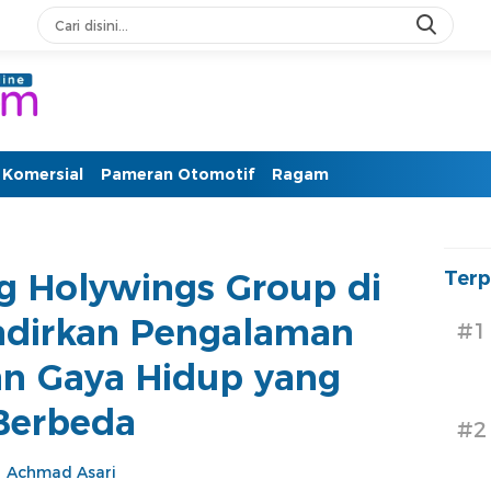
PM Otomotif Terkini
Komersial
Pameran Otomotif
Ragam
g Holywings Group di
Terp
Hadirkan Pengalaman
#1
an Gaya Hidup yang
Berbeda
#2
Achmad Asari