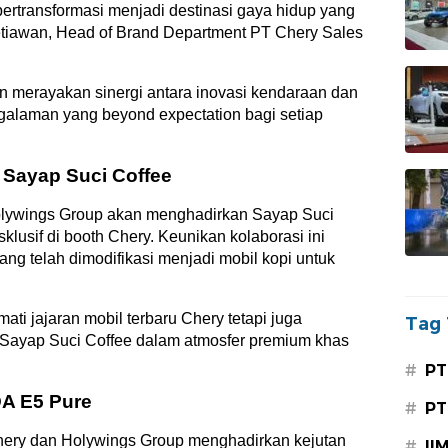
ertransformasi menjadi destinasi gaya hidup yang
ie Setiawan, Head of Brand Department PT Chery Sales
n merayakan sinergi antara inovasi kendaraan dan
alaman yang beyond expectation bagi setiap
 Sayap Suci Coffee
Holywings Group akan menghadirkan Sayap Suci
klusif di booth Chery. Keunikan kolaborasi ini
ng telah dimodifikasi menjadi mobil kopi untuk
ti jajaran mobil terbaru Chery tetapi juga
Tag 
ri Sayap Suci Coffee dalam atmosfer premium khas
#
PT
A E5 Pure
#
PT
Chery dan Holywings Group menghadirkan kejutan
#
II