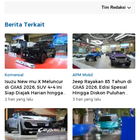
Tim Redaksi
Berita Terkait
Komersial
APM Mobil
Isuzu New mu-X Meluncur
Jeep Rayakan 85 Tahun di
di GIIAS 2026, SUV 4×4 Ini
GIIAS 2026, Edisi Spesial
Siap Diajak Harian hingga
Hingga Diskon Puluhan
Off-road
Juta
2 hari yang lalu
3 hari yang lalu