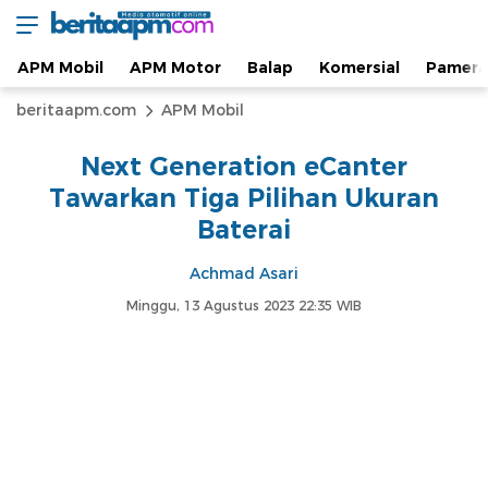
Berita Otomotif dan Informasi APM Otomotif
beritaapm.com
Terkini
APM Mobil
APM Motor
Balap
Komersial
Pamera
beritaapm.com
APM Mobil
Next Generation eCanter
Tawarkan Tiga Pilihan Ukuran
Baterai
Achmad Asari
Minggu, 13 Agustus 2023 22:35 WIB