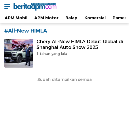
Berita Otomotif dan Informasi APM Otomotif
beritaapm.com
Terkini
APM Mobil
APM Motor
Balap
Komersial
Pamera
#All-New HIMLA
Chery All-New HIMLA Debut Global di
Shanghai Auto Show 2025
1 tahun yang lalu
Sudah ditampilkan semua