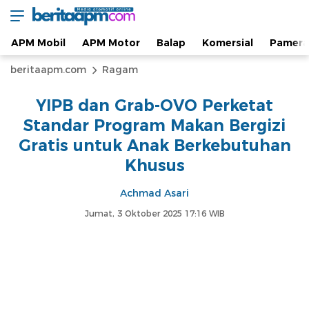
Berita Otomotif dan Informasi APM Otomotif
beritaapm.com
Terkini
APM Mobil
APM Motor
Balap
Komersial
Pamera
beritaapm.com
Ragam
YIPB dan Grab-OVO Perketat
Standar Program Makan Bergizi
Gratis untuk Anak Berkebutuhan
Khusus
Achmad Asari
Jumat, 3 Oktober 2025 17:16 WIB