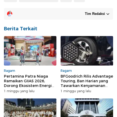
Tim Redaksi
Berita Terkait
Ragam
Ragam
Pertamina Patra Niaga
BFGoodrich Rilis Advantage
Ramaikan GIIAS 2026,
Touring, Ban Harian yang
Dorong Ekosistem Energi
Tawarkan Kenyamanan
dan Digitalisasi Otomotif
dan Stabilitas di Jalan
1 minggu yang lalu
1 minggu yang lalu