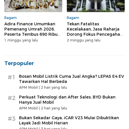
Ragam
Ragam
Adira Finance Umumkan
Tekan Fatalitas
Pemenang Umrah 2026,
Kecelakaan, Jasa Raharja
Peserta Tembus 690 Ribu
Dorong Fokus Pencegahan
Konsumen
dari Hulu
1 minggu yang lalu
2 minggu yang lalu
Terpopuler
#1
Bosan Mobil Listrik Cuma Jual Angka? LEPAS E4 EV
Tawarkan Hal Berbeda
APM Mobil |
2 hari yang lalu
#2
Perkuat Teknologi dan After Sales, BYD Bukan
Hanya Jual Mobil
APM Mobil |
2 hari yang lalu
#3
Bukan Sekadar Gaya, iCAR V23 Mulai Dibuktikan
Layak Jadi Mobil Harian
APM Mobil |
3 hari yang lalu