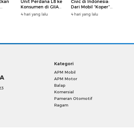
tkan
Unit Perdana L8 ke
Civic di Indonesia:
Konsumen di GIIAS
Dari Mobil “Koper”
tas
2026
hingga Era Hybrid
4 hari yang lalu
4 hari yang lalu
Kategori
APM Mobil
SA
APM Motor
Balap
23
Komersial
Pameran Otomotif
Ragam