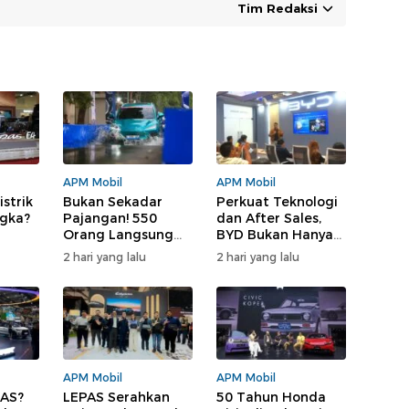
Tim Redaksi
APM Mobil
APM Mobil
istrik
Bukan Sekadar
Perkuat Teknologi
gka?
Pajangan! 550
dan After Sales,
Orang Langsung
BYD Bukan Hanya
l
Test Drive LEPAS di
Jual Mobil
2 hari yang lalu
2 hari yang lalu
GIIAS 2026, Ini yang
Bikin Penasaran
APM Mobil
APM Mobil
IAS?
LEPAS Serahkan
50 Tahun Honda