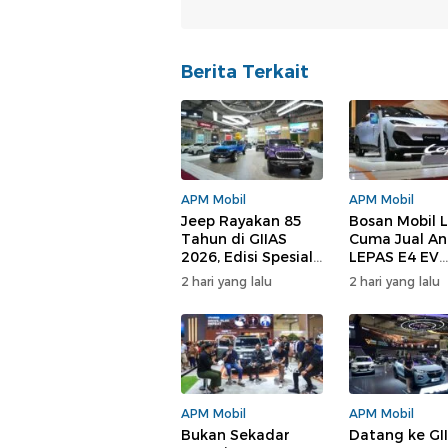
Berita Terkait
APM Mobil
APM Mobil
Jeep Rayakan 85
Bosan Mobil L
Tahun di GIIAS
Cuma Jual An
2026, Edisi Spesial
LEPAS E4 EV
Hingga Diskon
Tawarkan Ha
2 hari yang lalu
2 hari yang lalu
Puluhan Juta
Berbeda
APM Mobil
APM Mobil
Bukan Sekadar
Datang ke GI