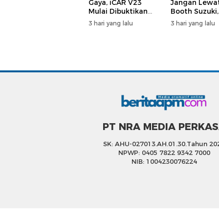
Gaya, iCAR V23
Jangan Lewa
Mulai Dibuktikan
Booth Suzuki,
Layak Jadi Mobil
Banyak Aktivi
3 hari yang lalu
3 hari yang lalu
Harian
dan Hiburan
PT NRA MEDIA PERKA
SK: AHU-027013.AH.01.30.Tahun 20
NPWP: 0405 7822 9342 7000
NIB: 1004230076224