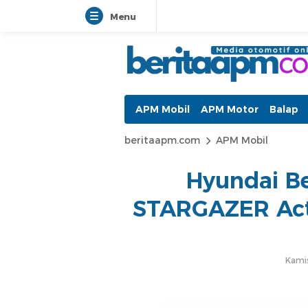
Menu
beritaapm.com
Berita Otomotif dan Informasi A
APM Mobil
APM Motor
Balap
beritaapm.com
APM Mobil
Hyundai B
STARGAZER Act
Kamis