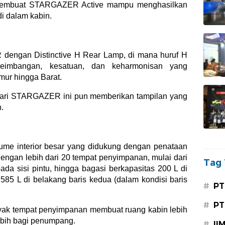
 membuat STARGAZER Active mampu menghasilkan
i dalam kabin.
ngan Distinctive H Rear Lamp, di mana huruf H
eimbangan, kesatuan, dan keharmonisan yang
ur hingga Barat.
dari STARGAZER ini pun memberikan tampilan yang
.
me interior besar yang didukung dengan penataan
ngan lebih dari 20 tempat penyimpanan, mulai dari
Tag 
pada sisi pintu, hingga bagasi berkapasitas 200 L di
585 L di belakang baris kedua (dalam kondisi baris
#
PT
#
PT
nyak tempat penyimpanan membuat ruang kabin lebih
bih bagi penumpang.
#
II