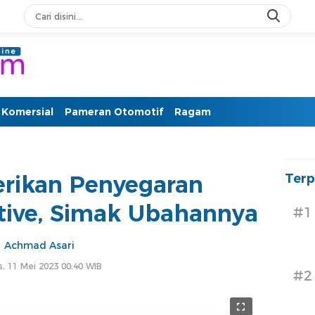
PM Otomotif Terkini
Komersial
Pameran Otomotif
Ragam
erikan Penyegaran
Terp
ive, Simak Ubahannya
#1
Achmad Asari
, 11 Mei 2023 00:40 WIB
#2