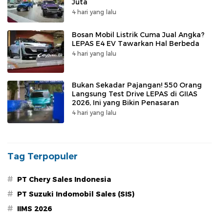
Juta
4 hari yang lalu
Bosan Mobil Listrik Cuma Jual Angka?
LEPAS E4 EV Tawarkan Hal Berbeda
4 hari yang lalu
Bukan Sekadar Pajangan! 550 Orang
Langsung Test Drive LEPAS di GIIAS
2026, Ini yang Bikin Penasaran
4 hari yang lalu
Tag Terpopuler
#
PT Chery Sales Indonesia
#
PT Suzuki Indomobil Sales (SIS)
#
IIMS 2026