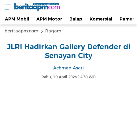
Berita Otomotif dan Informasi APM Otomotif
beritaapm.com
Terkini
APM Mobil
APM Motor
Balap
Komersial
Pamera
beritaapm.com
Ragam
JLRI Hadirkan Gallery Defender di
Senayan City
Achmad Asari
Rabu, 10 April 2024 14:38 WIB