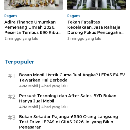
Ragam
Ragam
Adira Finance Umumkan
Tekan Fatalitas
Pemenang Umrah 2026,
Kecelakaan, Jasa Raharja
Peserta Tembus 690 Ribu
Dorong Fokus Pencegahan
Konsumen
dari Hulu
2 minggu yang lalu
3 minggu yang lalu
Terpopuler
#1
Bosan Mobil Listrik Cuma Jual Angka? LEPAS E4 EV
Tawarkan Hal Berbeda
APM Mobil |
4 hari yang lalu
#2
Perkuat Teknologi dan After Sales, BYD Bukan
Hanya Jual Mobil
APM Mobil |
4 hari yang lalu
#3
Bukan Sekadar Pajangan! 550 Orang Langsung
Test Drive LEPAS di GIIAS 2026, Ini yang Bikin
Penasaran