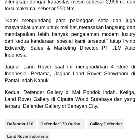
dilengkapi dengan kapasitas mesin sebesar 2,996 cc dan
torsi maksimal sebesar 550 Nm
“Kami mengundang para pelanggan setia dan juga
masyarakat umum untuk melihat, merasakan langsung dan
mendapatkan lebih banyak pengalaman modern luxury
dari kedua kendaraan spesial kami tersebut,” tutup Irvino
Edwardly, Sales & Marketing Director, PT JLM Auto
Indonesia
Jaguar Land Rover saat ini menghadirkan 4 store di
Indonesia. Pertama, Jaguar Land Rover Showroom di
Pantai Indah Kapuk.
Kedua, Defender Gallery di Mal Pondok Indah. Ketiga,
Land Rover Gallery di Ciputra World Surabaya dan yang
terbaru, Defender Gallery di Senayan City.
Defender 110
Defender 130 Outbound
Gallery Defender
Land Rover Indonesia