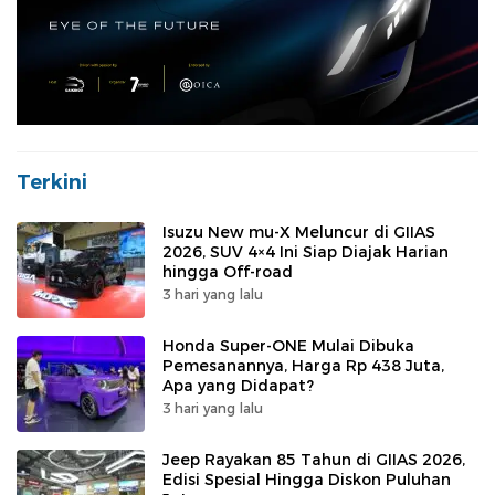
Terkini
Isuzu New mu-X Meluncur di GIIAS
2026, SUV 4×4 Ini Siap Diajak Harian
hingga Off-road
3 hari yang lalu
Honda Super-ONE Mulai Dibuka
Pemesanannya, Harga Rp 438 Juta,
Apa yang Didapat?
3 hari yang lalu
Jeep Rayakan 85 Tahun di GIIAS 2026,
Edisi Spesial Hingga Diskon Puluhan