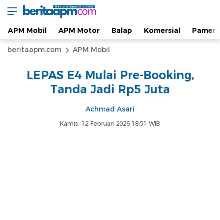
Berita Otomotif dan Informasi APM Otomotif
beritaapm.com
Terkini
APM Mobil
APM Motor
Balap
Komersial
Pamera
beritaapm.com
APM Mobil
LEPAS E4 Mulai Pre-Booking,
Tanda Jadi Rp5 Juta
Achmad Asari
Kamis, 12 Februari 2026 18:51 WIB