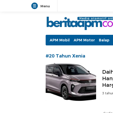
Menu
beritaapm.com
Berita Otomotif dan Informasi A
APM Mobil
APM Motor
Balap
#20 Tahun Xenia
Daih
Hany
Har
3 tahu