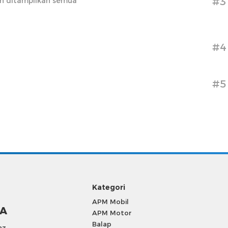
#3
h ditampilkan semua
#4
#5
Kategori
APM Mobil
SA
APM Motor
Balap