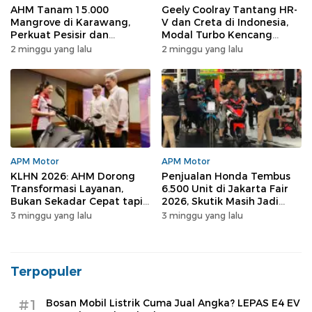
AHM Tanam 15.000
Geely Coolray Tantang HR-
Mangrove di Karawang,
V dan Creta di Indonesia,
Perkuat Pesisir dan
Modal Turbo Kencang
Dongkrak Ekowisata
Cukup?
2 minggu yang lalu
2 minggu yang lalu
APM Motor
APM Motor
KLHN 2026: AHM Dorong
Penjualan Honda Tembus
Transformasi Layanan,
6.500 Unit di Jakarta Fair
Bukan Sekadar Cepat tapi
2026, Skutik Masih Jadi
Berkesan
Primadona
3 minggu yang lalu
3 minggu yang lalu
Terpopuler
#1
Bosan Mobil Listrik Cuma Jual Angka? LEPAS E4 EV