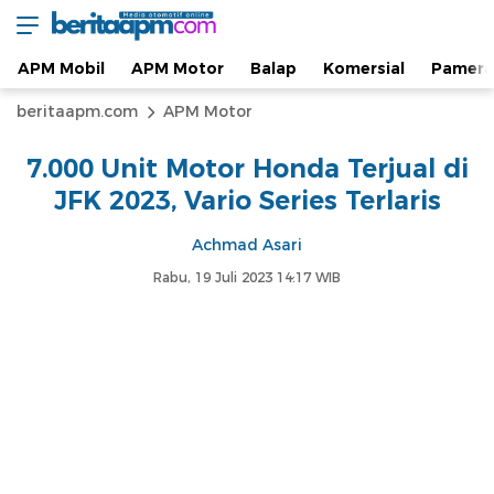
Berita Otomotif dan Informasi APM Otomotif
beritaapm.com
Terkini
APM Mobil
APM Motor
Balap
Komersial
Pamera
beritaapm.com
APM Motor
7.000 Unit Motor Honda Terjual di
JFK 2023, Vario Series Terlaris
Achmad Asari
Rabu, 19 Juli 2023 14:17 WIB